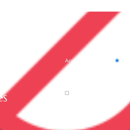
 BARA
re
Acción del formulario
Sub
e les
es
He leído y acepto la
Política de P