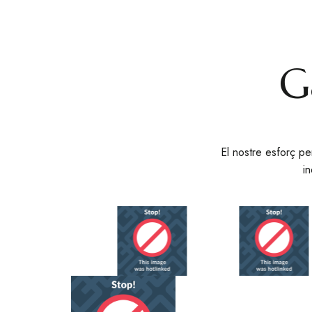
G
El nostre esforç per
i