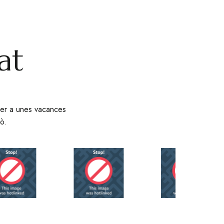
at
t per a unes vacances
ò.