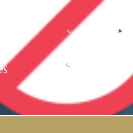
 BARA
re
Acción del formulario
Sub
e les
es
He leído y acepto la
Política de P