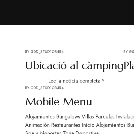
BY
G0D_STUD1OB4R4
BY
G0
Ubicació al càmping
Pl
Lee la noticia completa
BY
G0D_STUD1OB4R4
Mobile Menu
Alojamientos Bungalows Villas Parcelas Instala
Animación Restaurantes Inicio Alojamientos Bun
Spa y bienestar Zona Deportiva …