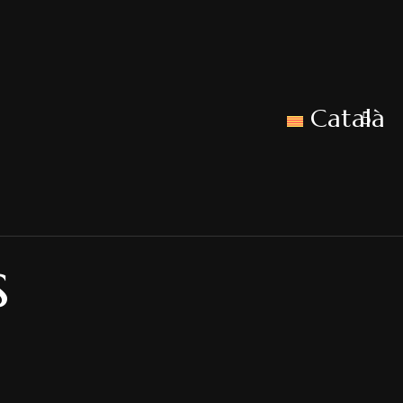
Català
s