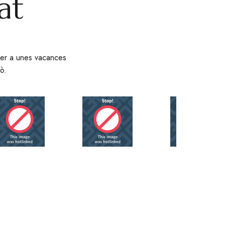
at
t per a unes vacances
ò.