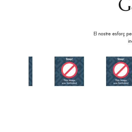
G
El nostre esforç per
i