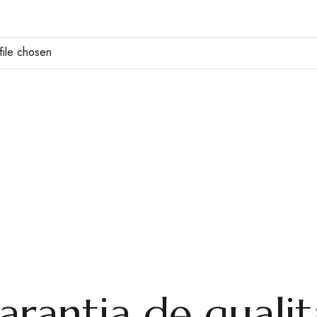
file chosen
arantia de qualit