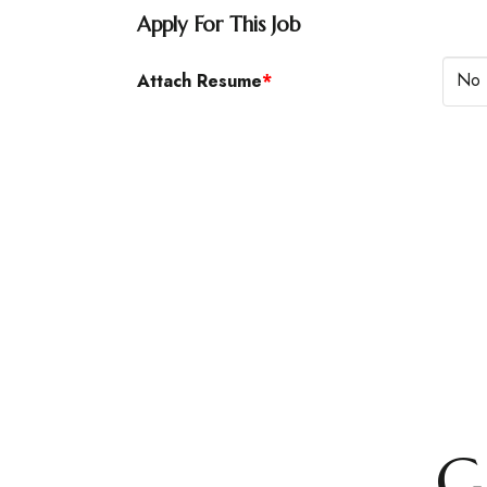
Apply For This Job
No 
Attach Resume
*
G