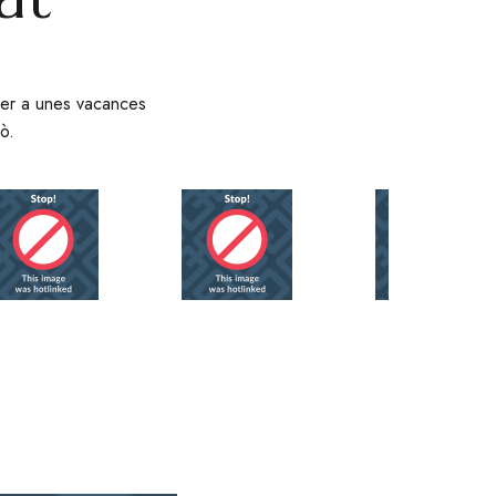
t per a unes vacances
ò.