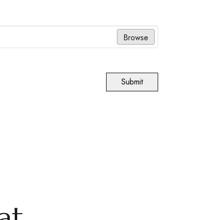
Browse
Submit
at