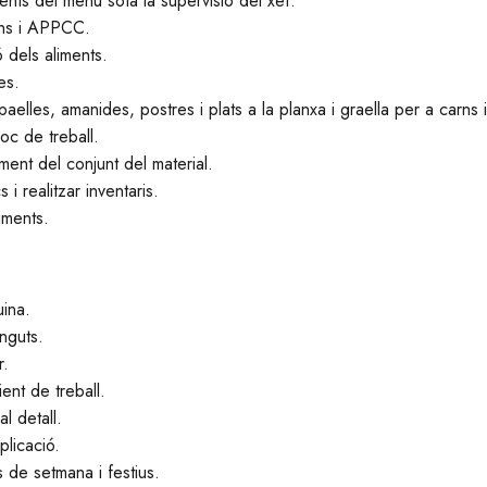
ients del menú sota la supervisió del xef.
gens i APPCC.
 dels aliments.
es.
paelles, amanides, postres i plats a la planxa i graella per a carns 
loc de treball.
ment del conjunt del material.
i realitzar inventaris.
liments.
uina.
inguts.
r.
ent de treball.
l detall.
plicació.
ps de setmana i festius.