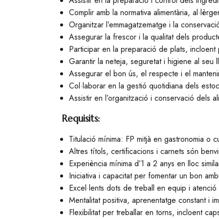
Assistir en la preparació i control dels ingred
Complir amb la normativa alimentària, al·lèr
Organitzar l’emmagatzematge i la conservació
Assegurar la frescor i la qualitat dels product
Participar en la preparació de plats, incloent 
Garantir la neteja, seguretat i higiene al seu l
Assegurar el bon ús, el respecte i el manteni
Col·laborar en la gestió quotidiana dels estocs 
Assistir en l’organització i conservació dels a
Requisits:
Titulació mínima: FP mitjà en gastronomia o c
Altres títols, certificacions i carnets són benv
Experiència mínima d’1 a 2 anys en lloc simila
Iniciativa i capacitat per fomentar un bon ambi
Excel·lents dots de treball en equip i atenció a
Mentalitat positiva, aprenentatge constant i im
Flexibilitat per treballar en torns, incloent ca