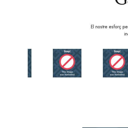
El nostre esforç per
i