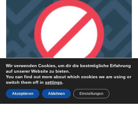
Wir verwenden Cookies, um dir die bestmögliche Erfahrung
auf unserer Website zu bieten.
You can find out more about which cookies we are using or
switch them off in
settings
.
Reservar
RÄUME
STELLPLÄTZE
Akzeptieren
Ablehnen
Einstellungen
STANDARD PARZELLE
Beliebige Unterkunft
Ideal für Wohnmobile bis zu 6 m Länge, Wohnwagen bis zu
6 m Länge, große und mittelgroße Zelte.
Ankunftsdatum