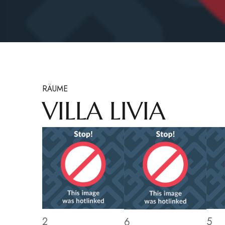
RÄUME
VILLA LIVIA
2
5
6