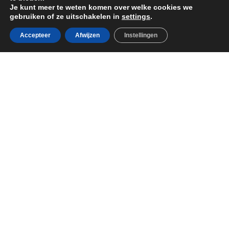
Je kunt meer te weten komen over welke cookies we
gebruiken of ze uitschakelen in
settings
.
Reservar
Accepteer
Afwijzen
Instellingen
Elke accommodatie
Aankomstdatum
Vertrekdatum
2 volwassenen
0 kinderen