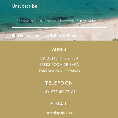
Unsubscribe
Suscribete
He leído y acepto la
Política de Privacidad
ADRES
CRTA. N340 Km.1183
43883 RODA DE BARÁ
TARRAGONA (ESPAÑA)
TELEFOON
+34 977 80 27 01
E-MAIL
info@playabara.es