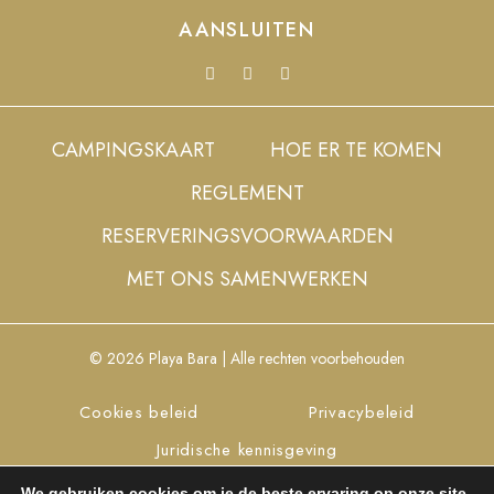
AANSLUITEN
CAMPINGSKAART
HOE ER TE KOMEN
REGLEMENT
RESERVERINGSVOORWAARDEN
MET ONS SAMENWERKEN
© 2026 Playa Bara | Alle rechten voorbehouden
Cookies beleid
Privacybeleid
Juridische kennisgeving
Cookies instellen
We gebruiken cookies om je de beste ervaring op onze site